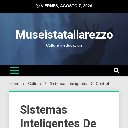
Skip
VIERNES, AGOSTO 7, 2026
to
content
Museistataliarezzo
Cultura y educación
Home
Cultura
Sistemas Inteligentes De Control
Sistemas
Inteligentes De