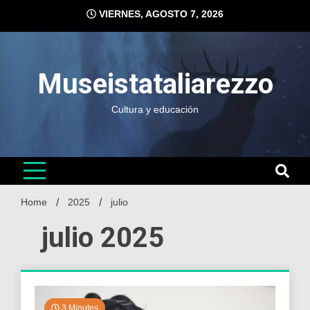
Skip
VIERNES, AGOSTO 7, 2026
to
content
Museistataliarezzo
Cultura y educación
Home
2025
julio
julio 2025
3 Minutes